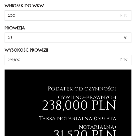
WNIOSEK DO WKW
PLN
PROWIZJA
%
WYSOKOŚĆ PROWIZJI
PLN
Podatek od czynności
cywilno-prawnych
238,000 PLN
Taksa notarialna (opłata
notarialna)
31,520 PLN