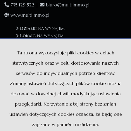
735 129 522 |
biuro@multiimmo.pl
www.multiimmo.pl
Działki
na wynajem
Lokale
na wynajem
Hale
na wynajem
Obiekty
na wynajem
Ta strona wykorzystuje pliki cookies w celach
statystycznych oraz w celu dostosowania naszych
serwisów do indywidualnych potrzeb klientów.
Działki
na sprzedaż
Zmiany ustawień dotyczących plików cookie można
Lokale
na sprzedaż
Hale
na sprzedaż
dokonać w dowolnej chwili modyfikując ustawienia
Obiekty
na sprzedaż
przeglądarki. Korzystanie z tej strony bez zmian
ustawień dotyczących cookies oznacza, że będą one
zapisane w pamięci urządzenia.