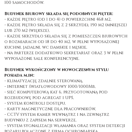
100 samochodów.
Budynek biurowy składa się podobnych pięter:
- każde piętro (od 1 do 4) o powierzchni 468 m2,
- każde piętro składa się z 2 skrzydeł 190 m2 (mniejsze)
lub 270 m2 (większe),
- każde skrzydło składa się z pomieszczeń biurowych
o rozmiarach od 18 do 40 m2, w pełni wyposażonej
kuchni, jadalni, wc damskie i męskie,
- na parterze dodatkowo sekretariat oraz 3 w pełni
wyposażone sale konferencyjne.
Budynek wykończony w nowoczesnym stylu
posiada m.in:
:
- klimatyzację zdalnie sterowaną,
- internet światłowodowy 1000/1000Mb,
- sieć komputerową kat 6, przygotowaną pod
rozbudowę pod agregat i UPS,
- system kontroli dostępu,
- karty magnetyczne dla pracowników,
- CCTV system kamer wewnątrz i na zewnątrz
budynku z zapisem na serwerze,
- system sygnalizacji włamania oraz system detekcji
pożaru połączone z firmą ochroniarską.