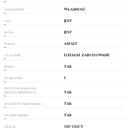
Własność
STAN PRAWNY
jest
GAZ
jest
WODA
asfalt
DOJAZD
działki zabudowane
OTOCZENIE
tak
WINDA
1
LICZBA WIND
PRZYSTOSOWANIA DLA
tak
NIEPEŁNOSPRAWNYCH
tak
MOŻLIWOŚĆ PARKOWANIA
tak
WŁASNY PARKING
od ulicy
WEJŚCIE