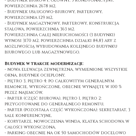
- Budynek biurowy, główny, 5 kondygnacyjny,
powierzchnia 2678 m2,
- Budynek usługowo-biurowy, parterowy,
powierzchnia 129 m2,
- Budynek magazynowy, parterowy, konstrukcja
stalowa, powierzchnia 363 m2.
Powierzchnia całej nieruchomości (3 budynki)
wynosi 3170 m2, powierzchnia działki 84,83 ary z
możliwością wybudowania kolejnego budynku
biurowego lub magazynowego.
Budynek w trakcie modernizacji:
- nowa elewacja zewnętrzna, wymienione wszystkie
okna, budynek ocieplony,
- piętro 3, piętro 4: po całkowitym generalnym
remoncie, wykończone, obecnie wynajęte w 100 %
przez najemców,
- parter (część biurowa), piętro 1, piętro 2:
przygotowane do generalnego remontu,
- parter (pozostała część wykończona): sekretariat, 3
sale konferencyjne,
- korytarze, nowoczesna winda, klatka schodowa w
całości wykończona,
- parking obecnie na ok 50 samochodów docelowo