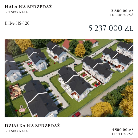
HALA NA SPRZEDAŻ
2
2 880,00 m
Bielsko-Biała
2
1 818,40 zł/m
IHM-HS-326
5 237 000 zł
DZIAŁKA NA SPRZEDAŻ
2
4 500,00 m
Bielsko-Biała
2
444,44 zł/m