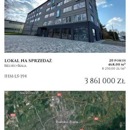
LOKAL NA SPRZEDAŻ
20 pokoi
2
468,00 m
Bielsko-Biała
2
8 250,00 zł/m
IHM-LS-394
3 861 000 zł