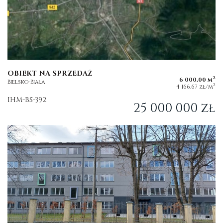
OBIEKT NA SPRZEDAŻ
2
6 000,00 m
Bielsko-Biała
2
4 166,67 zł/m
IHM-BS-392
25 000 000 zł