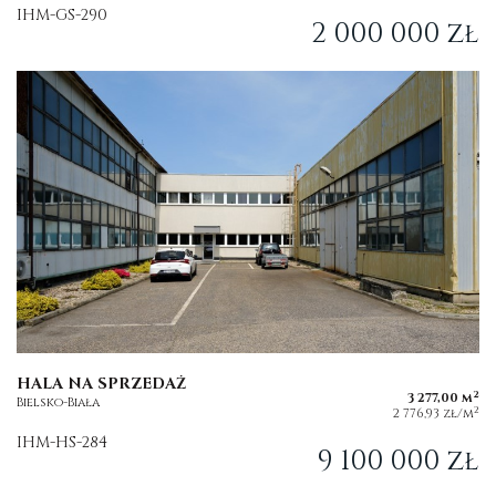
IHM-GS-290
2 000 000 zł
HALA NA SPRZEDAŻ
2
3 277,00 m
Bielsko-Biała
2
2 776,93 zł/m
IHM-HS-284
9 100 000 zł