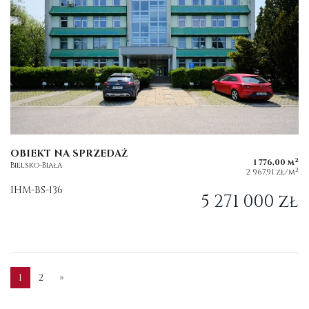
OBIEKT NA SPRZEDAŻ
2
1 776,00 m
Bielsko-Biała
2
2 967,91 zł/m
IHM-BS-136
5 271 000 zł
1
2
»