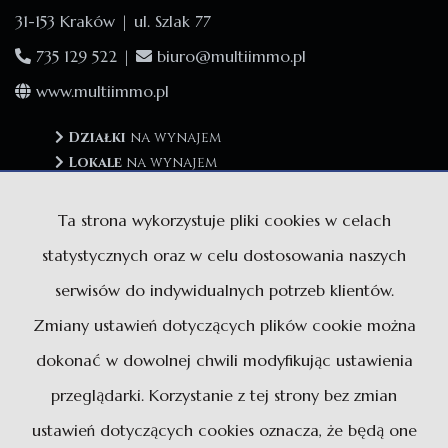
31-153 Kraków | ul. Szlak 77
735 129 522 |
biuro@multiimmo.pl
www.multiimmo.pl
Działki
na wynajem
Lokale
na wynajem
Hale
na wynajem
Obiekty
na wynajem
Ta strona wykorzystuje pliki cookies w celach
statystycznych oraz w celu dostosowania naszych
serwisów do indywidualnych potrzeb klientów.
Działki
na sprzedaż
Zmiany ustawień dotyczących plików cookie można
Lokale
na sprzedaż
Hale
na sprzedaż
dokonać w dowolnej chwili modyfikując ustawienia
Obiekty
na sprzedaż
przeglądarki. Korzystanie z tej strony bez zmian
ustawień dotyczących cookies oznacza, że będą one