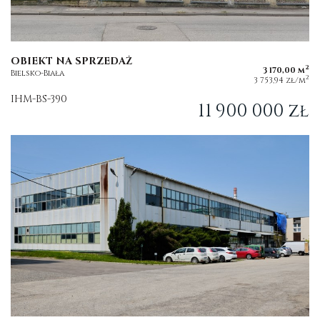
OBIEKT NA SPRZEDAŻ
2
3 170,00 m
Bielsko-Biała
2
3 753,94 zł/m
IHM-BS-390
11 900 000 zł