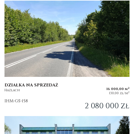
DZIAŁKA NA SPRZEDAŻ
2
16 000,00 m
Hażlach
2
130,00 zł/m
IHM-GS-158
2 080 000 zł